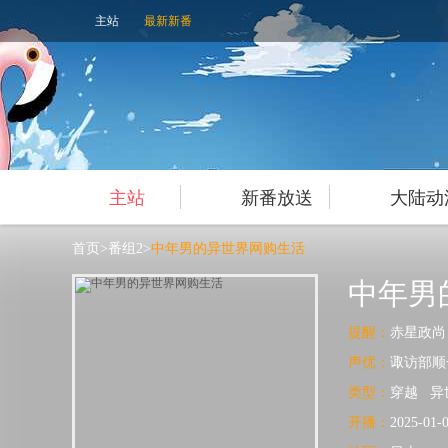
主站
最新新番
主站
新番放送
大陆动
首页
>
番组2
>
中年男的异世界网购生活
中年男
提醒：
赤星政尚
声优：
诹访部顺
类型：
穿越
异
开播：
2025-01