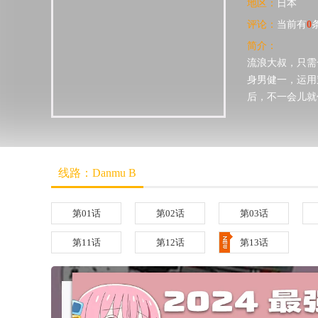
地区：
日本
评论：
当前有
0
简介：
流浪大叔，只需
身男健一，运用
后，不一会儿就
线路：Danmu B
第01话
第02话
第03话
第11话
第12话
第13话