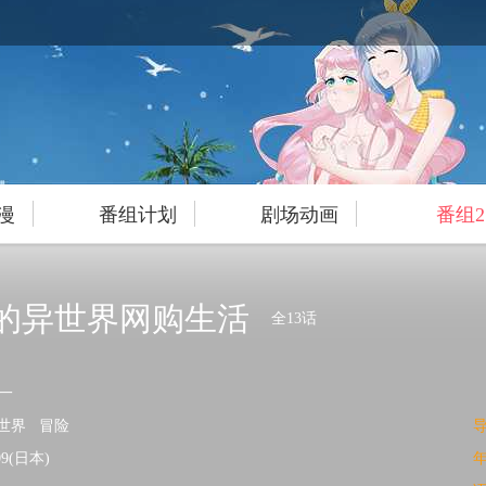
漫
番组计划
剧场动画
番组2
的异世界网购生活
全13话
一
世界
冒险
-09(日本)