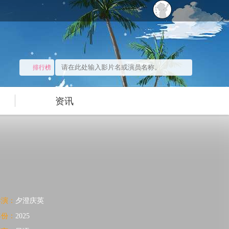
排行榜
资讯
导演：
夕澄庆英
年份：
2025