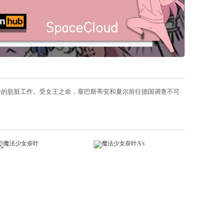
社会的肮脏工作。受女王之命，塞巴斯蒂安和夏尔前往德国调查不可